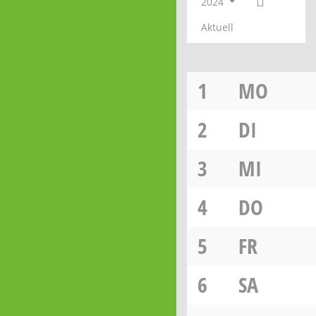
2024
Aktuell
1
MO
2
DI
3
MI
4
DO
5
FR
6
SA