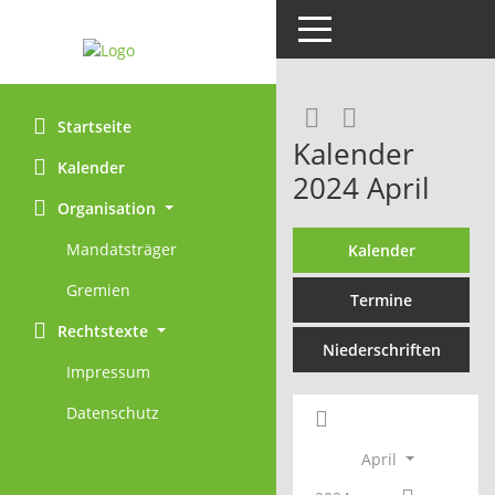
Toggle navigation
Rechercheaus
RSS-Feed
Startseite
Kalender
Kalender
2024 April
Organisation
Mandatsträger
Kalender
Gremien
Termine
Rechtstexte
Niederschriften
Impressum
Datenschutz
April