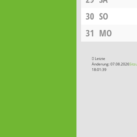
30
SO
31
MO
Letzte
Änderung: 07.08.2026
Sitz
18:01:39