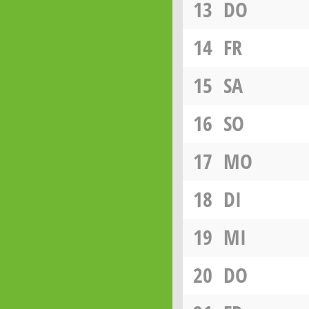
13
DO
14
FR
15
SA
16
SO
17
MO
18
DI
19
MI
20
DO