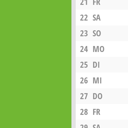
21
FR
22
SA
23
SO
24
MO
25
DI
26
MI
27
DO
28
FR
29
SA