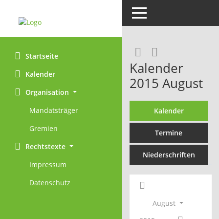
Toggle navigation
Rechercheaus
RSS-Feed
Startseite
Kalender
Kalender
2015 August
Organisation
Mandatsträger
Kalender
Gremien
Termine
Rechtstexte
Niederschriften
Impressum
Datenschutz
August