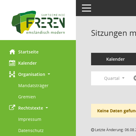
Toggle navigation
Sitzungen mi
Startseite
Kalender
Kalender
Organisation
Quartal
Mandatsträger
Gremien
Rechtstexte
Keine Daten gefun
Impressum
Letzte Änderung: 06.08.
Datenschutz