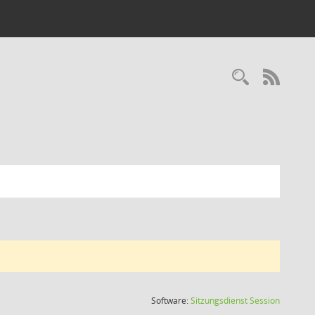
Recherc
RSS-
(Wird in
Software:
Sitzungsdienst
Session