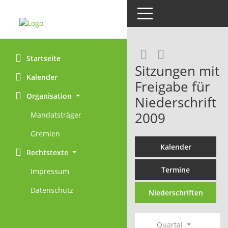
Toggle navigation
Rechercheaus
RSS-Feed
Startseite
Sitzungen mit
Kalender
Freigabe für
Organisation
Niederschrift
2009
Mandatsträger
Gremien
Kalender
Rechtstexte
Termine
Impressum
Datenschutz
Niederschriften
Quartal