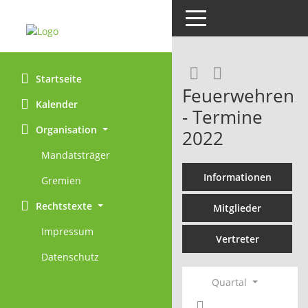
Toggle navigation
Rechercheaus
RSS-Feed
Startseite
Feuerwehren
Kalender
- Termine
Organisation
2022
Mandatsträger
Informationen
Gremien
Rechtstexte
Mitglieder
Impressum
Vertreter
Datenschutz
Quartal