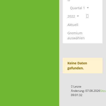
Quartal 1
2022
Aktuell
Gremium
auswählen
Keine Daten
gefunden.
Letzte
Änderung: 07.08.2026
Sitz
09:01:32