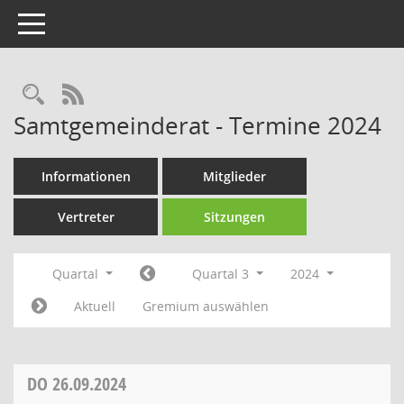
Toggle navigation
Rechercheauswahl
RSS-Feed
Samtgemeinderat - Termine 2024
Informationen
Mitglieder
Vertreter
Sitzungen
Quartal
Quartal 3
2024
Aktuell
Gremium auswählen
DO
26.09.2024