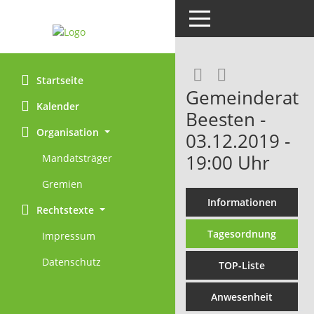
Toggle navigation
Rechercheaus
RSS-Feed
Startseite
Gemeinderat
Kalender
Beesten -
Organisation
03.12.2019 -
19:00 Uhr
Mandatsträger
Gremien
Informationen
Rechtstexte
Tagesordnung
Impressum
Datenschutz
TOP-Liste
Anwesenheit