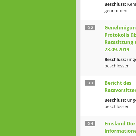
Beschluss:
Kenn
genommen
Genehmigun
Ö 2
Protokolls üb
Ratssitzung
23.09.2019
Beschluss:
ung
beschlossen
Bericht des
Ö 3
Ratsvorsitz
Beschluss:
ung
beschlossen
Emsland Dorf
Ö 4
Information