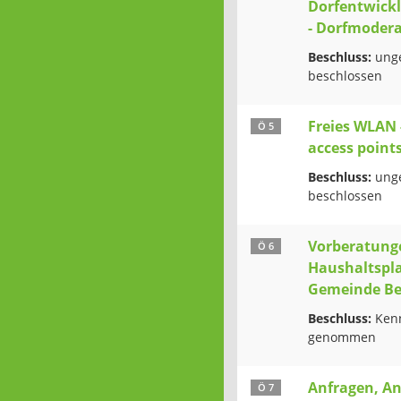
Dorfentwick
- Dorfmoder
Beschluss:
ung
beschlossen
Freies WLAN 
Ö 5
access points
Beschluss:
ung
beschlossen
Vorberatung
Ö 6
Haushaltspla
Gemeinde Be
Beschluss:
Kenn
genommen
Anfragen, A
Ö 7