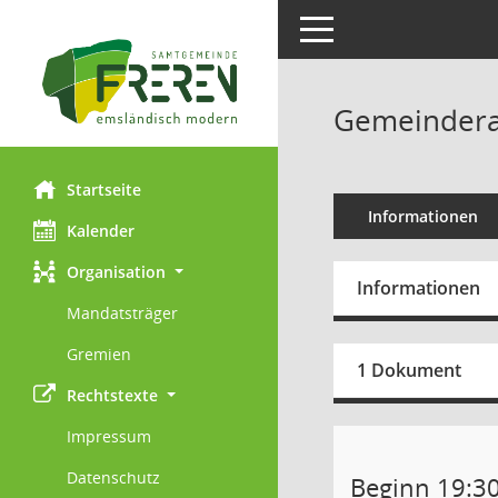
Toggle navigation
Gemeinderat
Startseite
Informationen
Kalender
Organisation
Informationen
Mandatsträger
Gremien
1 Dokument
Rechtstexte
Impressum
Datenschutz
Beginn 19:3