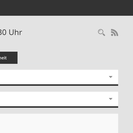
30 Uhr
Recherc
RSS-
eit