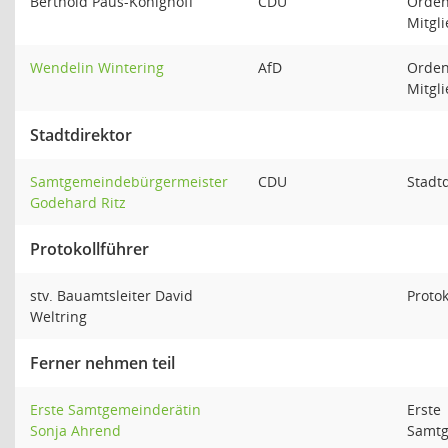
Berthold Paus-Könighoff
CDU
Orden
Mitgl
Wendelin Wintering
AfD
Orden
Mitgl
Stadtdirektor
Samtgemeindebürgermeister
CDU
Stadtd
Godehard Ritz
Protokollführer
stv. Bauamtsleiter David
Protok
Weltring
Ferner nehmen teil
Erste Samtgemeinderätin
Erste
Sonja Ahrend
Samtg