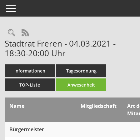
Toggle navigation
Rechercheauswahl
RSS-Feed
Stadtrat Freren - 04.03.2021 -
18:30-20:00 Uhr
Informationen
Tagesordnung
TOP-Liste
Anwesenheit
Name
Mitgliedschaft
Art d
Mita
Bürgermeister