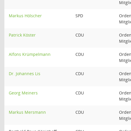
Mitgl
Markus Hölscher
SPD
Orden
Mitgl
Patrick Köster
CDU
Orden
Mitgl
Alfons Krümpelmann
CDU
Orden
Mitgl
Dr. Johannes Lis
CDU
Orden
Mitgl
Georg Meiners
CDU
Orden
Mitgl
Markus Mersmann
CDU
Orden
Mitgl