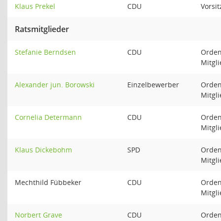
Klaus Prekel
CDU
Vorsi
Ratsmitglieder
Stefanie Berndsen
CDU
Orden
Mitgl
Alexander jun. Borowski
Einzelbewerber
Orden
Mitgl
Cornelia Determann
CDU
Orden
Mitgl
Klaus Dickebohm
SPD
Orden
Mitgl
Mechthild Fübbeker
CDU
Orden
Mitgl
Norbert Grave
CDU
Orden