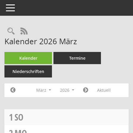
Toggle navigation
Rechercheauswahl
RSS-Feed
Kalender 2026 März
Kalender
Termine
Niederschriften
März
2026
Aktuell
1
SO