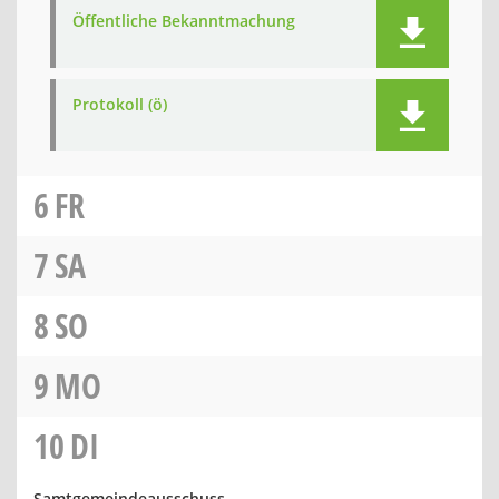
Öffentliche Bekanntmachung
Protokoll (ö)
6
FR
7
SA
8
SO
9
MO
10
DI
Samtgemeindeausschuss