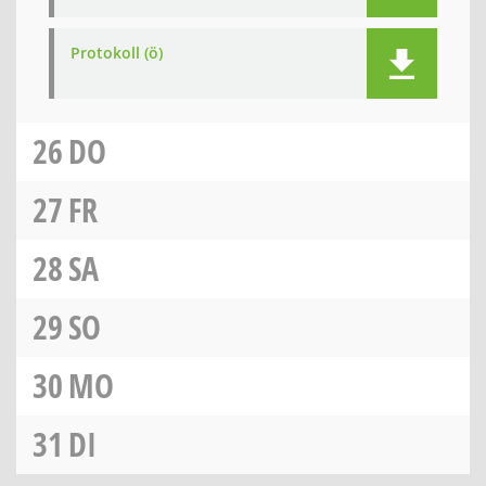
Protokoll (ö)
26
DO
27
FR
28
SA
29
SO
30
MO
31
DI