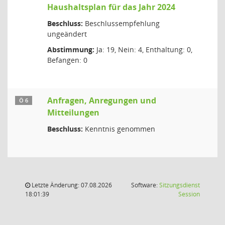
Haushaltsplan für das Jahr 2024
Beschluss:
Beschlussempfehlung
ungeändert
Abstimmung:
Ja: 19, Nein: 4, Enthaltung: 0,
Befangen: 0
Anfragen, Anregungen und
Ö 6
Mitteilungen
Beschluss:
Kenntnis genommen
Letzte Änderung: 07.08.2026
Software:
Sitzungsdienst
(Wird in
18:01:39
Session